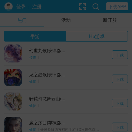
登录
注册
下载APP
|
热门
活动
新开服
手游
H5游戏
幻世九歌(安卓版...
下载
传奇
龙之战歌(安卓版...
下载
仙侠
轩辕剑龙舞云山(...
下载
仙侠
魔之序曲(苹果版...
下载
仙侠
众神觉醒西方幻想手游 3D次世代旗舰画质，昼夜实时光影渲染，重新定义唯美西方幻想大世界。