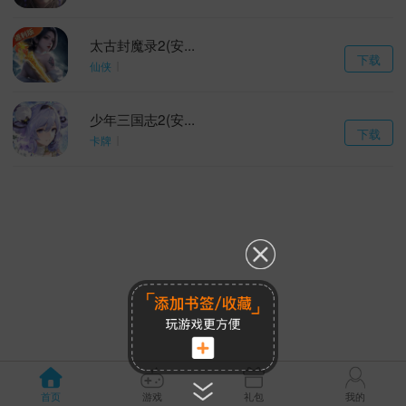
太古封魔录2(安...
下载
仙侠
少年三国志2(安...
下载
卡牌
首页
游戏
礼包
我的