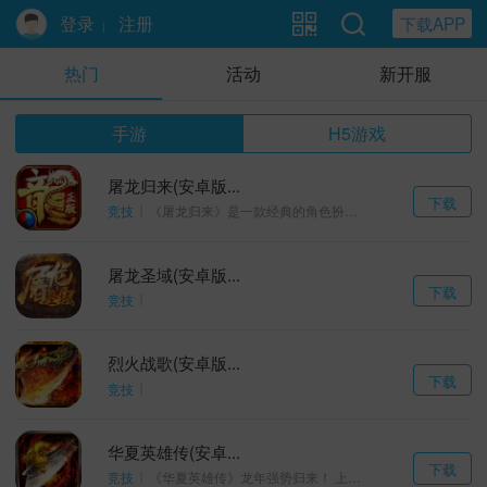
登录
注册
下载APP
|
热门
活动
新开服
手游
H5游戏
屠龙归来(安卓版...
下载
竞技
《屠龙归来》是一款经典的角色扮演类传奇手游，游戏延续战、法、道“铁三角”的职业设定
屠龙圣域(安卓版...
下载
竞技
烈火战歌(安卓版...
下载
竞技
华夏英雄传(安卓...
下载
竞技
《华夏英雄传》龙年强势归来！ 上线赠送满级境界，立享尊贵头衔